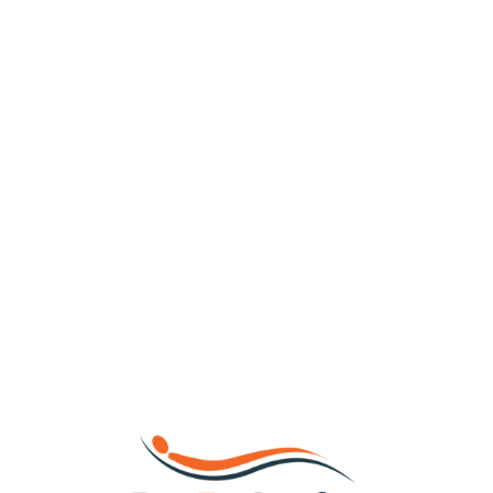
Loa
din
g...