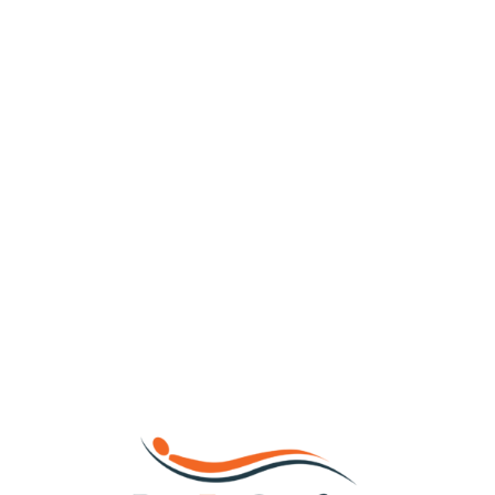
Loa
din
g...