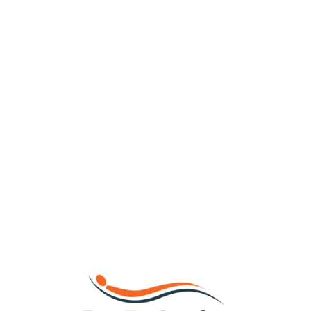
Loa
din
g...