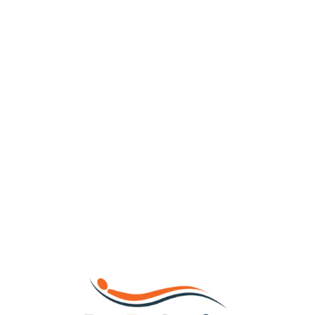
Loa
din
g...