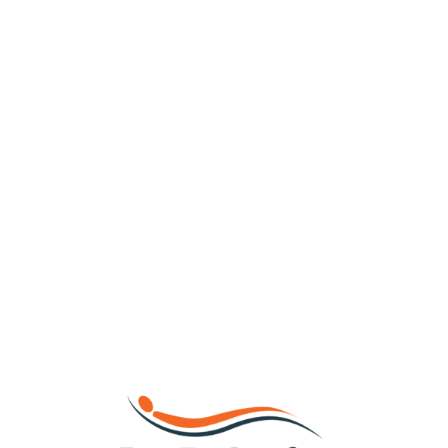
Loa
din
g...