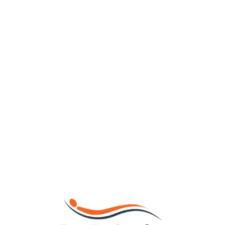
Loa
din
g...