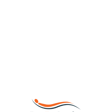
Loa
din
g...