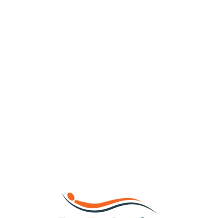
Loa
din
g...