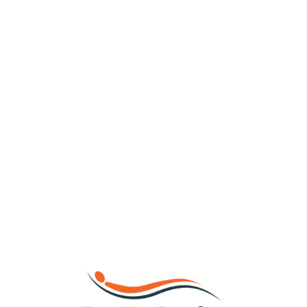
Loa
din
g...