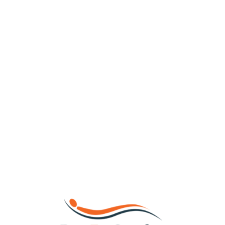
Loa
din
g...