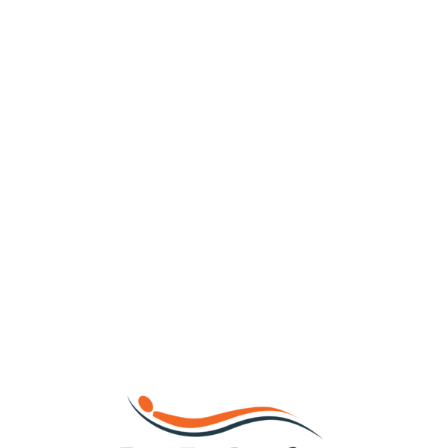
Loa
din
g...