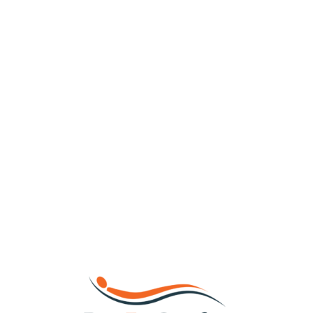
Loa
din
g...