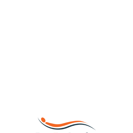
Loa
din
g...