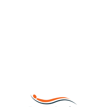
Loa
din
g...