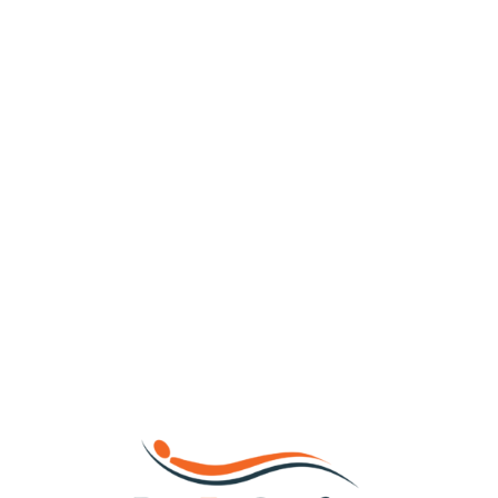
Loa
din
g...