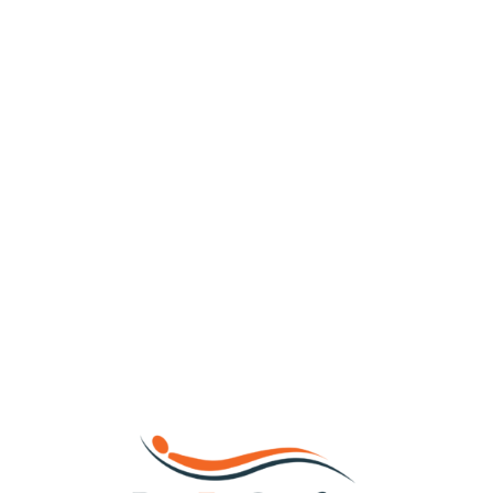
Loa
din
g...