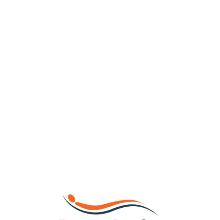
Loa
din
g...