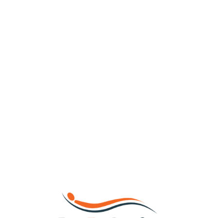
Loa
din
g...