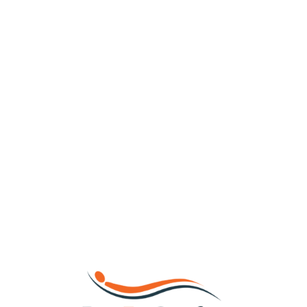
Loa
din
g...