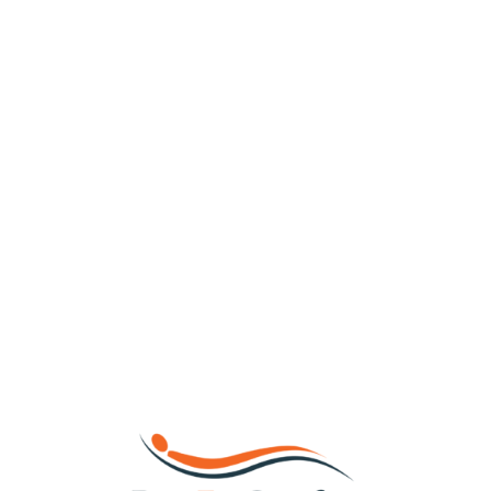
Loa
din
g...