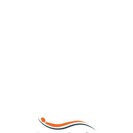
Loa
din
g...