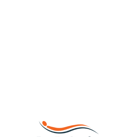
Loa
din
g...