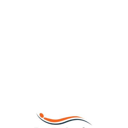
Loa
din
g...