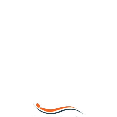
Loa
din
g...