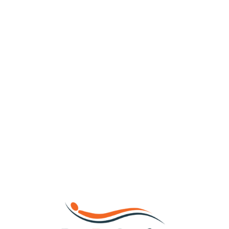
Loa
din
g...