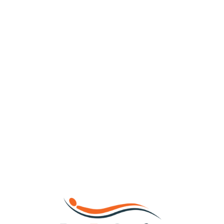
Loa
din
g...