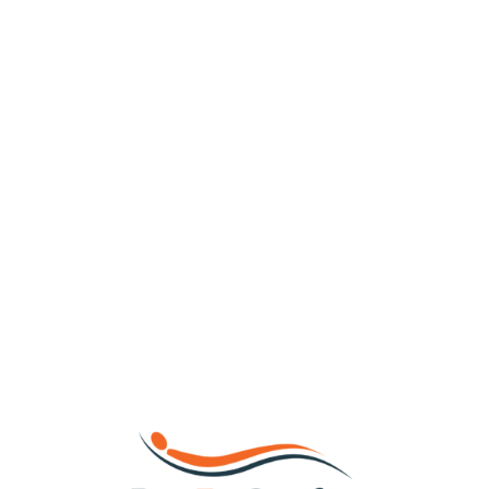
Loa
din
g...