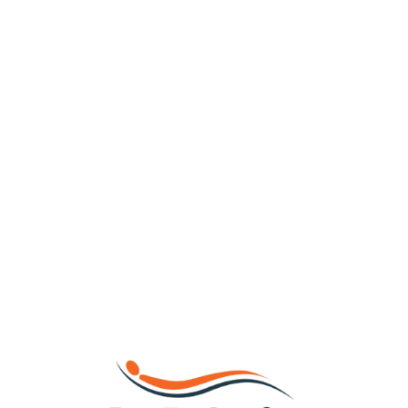
Loa
din
g...