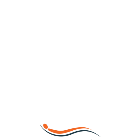
Loa
din
g...