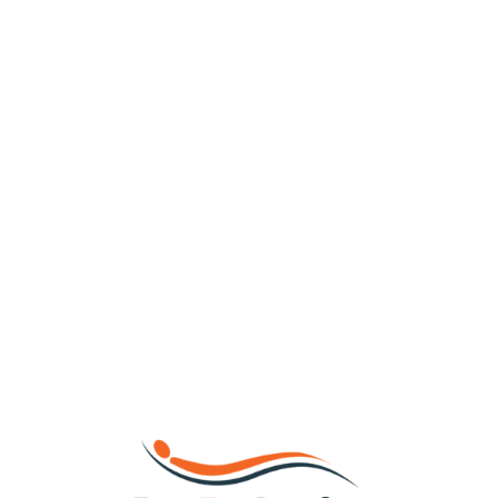
Loa
din
g...