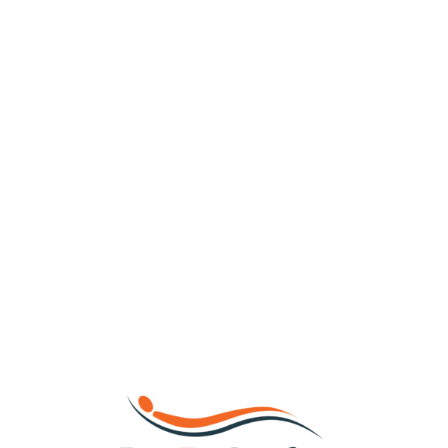
Loa
din
g...