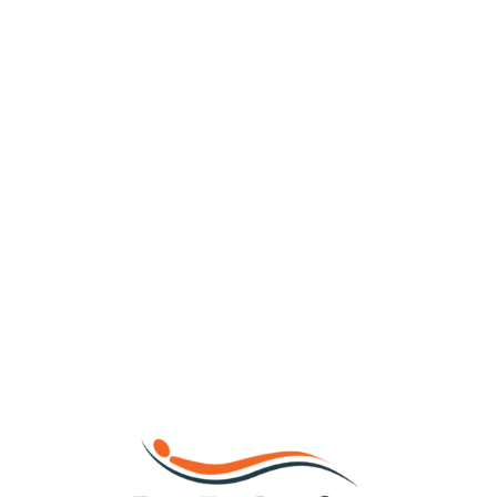
Loa
din
g...