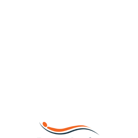
Loa
din
g...