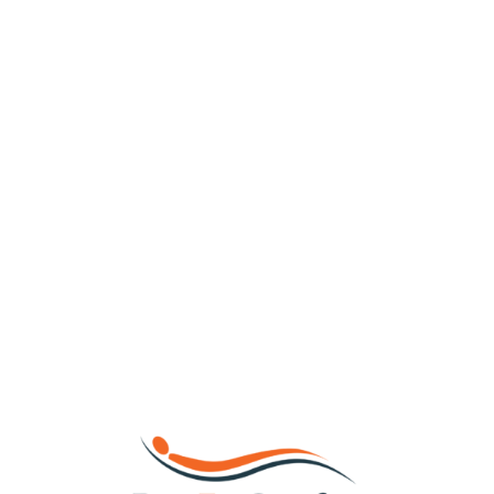
Loa
din
g...