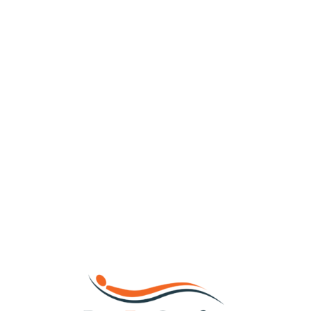
Loa
din
g...