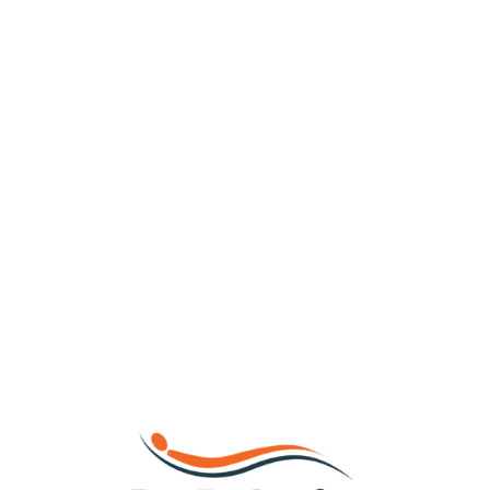
Loa
din
g...