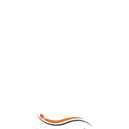
Loa
din
g...