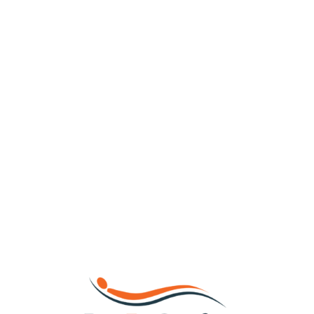
Loa
din
g...