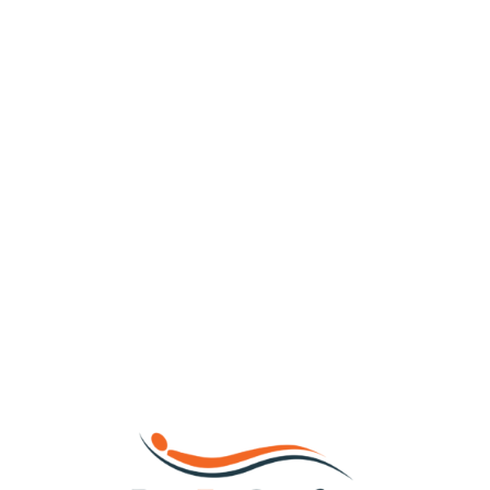
Loa
din
g...