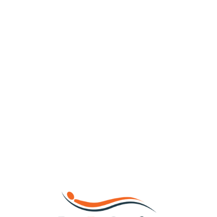
Loa
din
g...