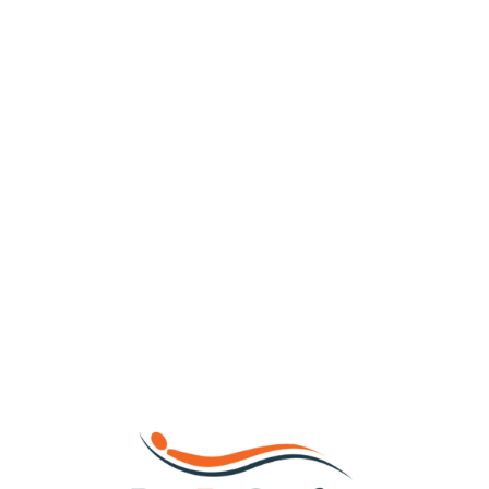
Loa
din
g...