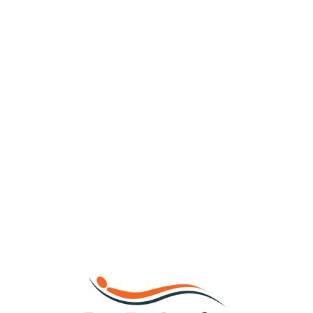
Loa
din
g...