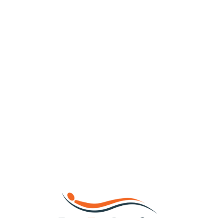
Loa
din
g...