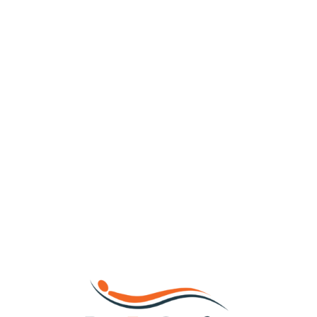
Loa
din
g...